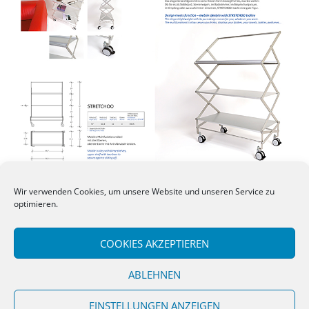
Satz/Gestaltung
Wir verwenden Cookies, um unsere Website und unseren Service zu
Katalog Regelsysteme
optimieren.
Kunde: Patte
COOKIES AKZEPTIEREN
zurück zur Übersicht
ABLEHNEN
EINSTELLUNGEN ANZEIGEN