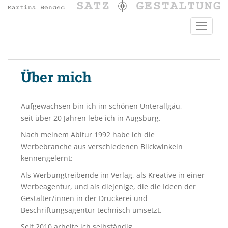
S
k
TOGGLE
i
p
t
o
Über mich
m
a
i
Aufgewachsen bin ich im schönen Unterallgäu,
n
seit über 20 Jahren lebe ich in Augsburg.
c
o
Nach meinem Abitur 1992 habe ich die
n
Werbebranche aus verschiedenen Blickwinkeln
t
kennengelernt:
e
Als Werbungtreibende im Verlag, als Kreative in einer
n
Werbeagentur, und als diejenige, die die Ideen der
t
Gestalter/innen in der Druckerei und
Beschriftungsagentur technisch umsetzt.
Seit 2010 arbeite ich selbständig.