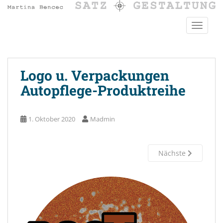
S
k
TOGGLE
i
p
t
o
Logo u. Verpackungen
m
a
Autopflege-Produktreihe
i
n
1. Oktober 2020
Madmin
c
o
n
Nächste
t
e
n
t