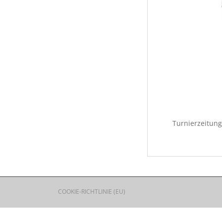
Turnierzeitun
COOKIE-RICHTLINIE (EU)