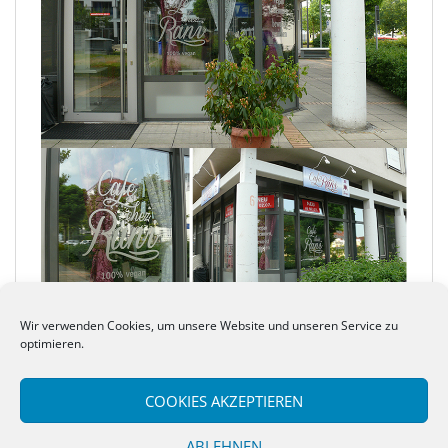
Wir verwenden Cookies, um unsere Website und unseren Service zu
optimieren.
SEITENNUMMERIERUNG
1
2
3
ÄLTERE BEITRÄGE
COOKIES AKZEPTIEREN
DER
BEITRÄGE
ABLEHNEN